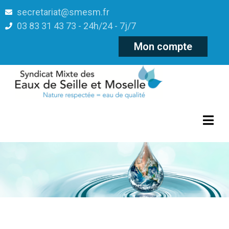
secretariat@smesm.fr
03 83 31 43 73 - 24h/24 - 7j/7
Mon compte